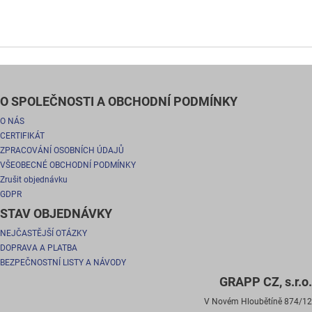
O SPOLEČNOSTI A OBCHODNÍ PODMÍNKY
O NÁS
CERTIFIKÁT
ZPRACOVÁNÍ OSOBNÍCH ÚDAJŮ
VŠEOBECNÉ OBCHODNÍ PODMÍNKY
Zrušit objednávku
GDPR
STAV OBJEDNÁVKY
NEJČASTĚJŠÍ OTÁZKY
DOPRAVA A PLATBA
BEZPEČNOSTNÍ LISTY A NÁVODY
GRAPP CZ, s.r.o.
V Novém Hloubětíně 874/12