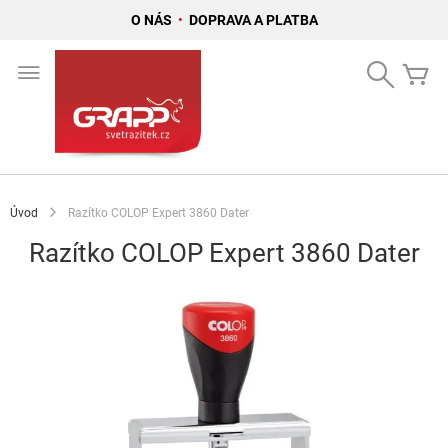
O NÁS
•
DOPRAVA A PLATBA
Přejít
na
Search
Mů
obsah
Úvod
Razítko COLOP Expert 3860 Dater
Razítko COLOP Expert 3860 Dater
Přeskočit
na
konec
galerie
s
obrázky