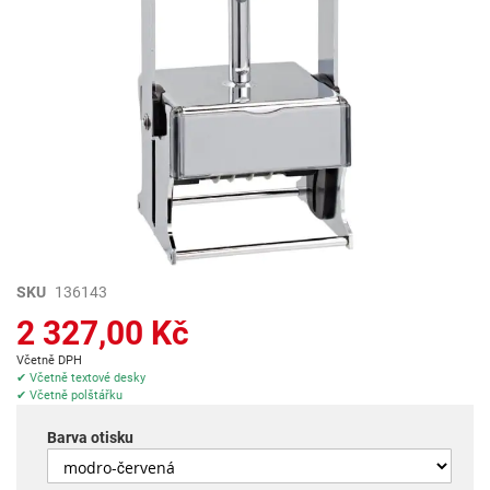
Přeskočit
SKU
136143
na
2 327,00 Kč
začátek
galerie
Včetně DPH
s
✔ Včetně textové desky
✔ Včetně polštářku
obrázky
Barva otisku