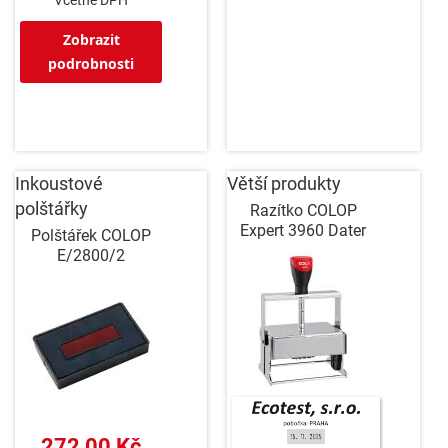
Včetně DPH
Zobrazit
podrobnosti
Inkoustové
Větší produkty
polštářky
Razítko COLOP
Expert 3960 Dater
Polštářek COLOP
E/2800/2
272,00 Kč