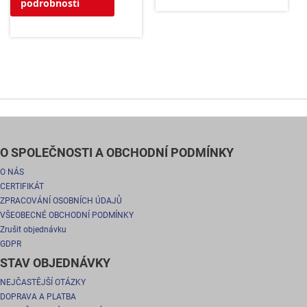
podrobnosti
O SPOLEČNOSTI A OBCHODNÍ PODMÍNKY
O NÁS
CERTIFIKÁT
ZPRACOVÁNÍ OSOBNÍCH ÚDAJŮ
VŠEOBECNÉ OBCHODNÍ PODMÍNKY
Zrušit objednávku
GDPR
STAV OBJEDNÁVKY
NEJČASTĚJŠÍ OTÁZKY
DOPRAVA A PLATBA