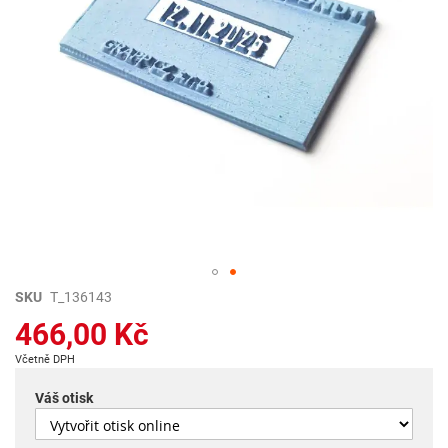
Přeskočit
SKU
T_136143
na
466,00 Kč
začátek
galerie
Včetně DPH
s
obrázky
Váš otisk