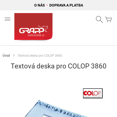
O NÁS
•
DOPRAVA A PLATBA
Přejít
na
Search
Mů
obsah
Úvod
Textová deska pro COLOP 3860
Textová deska pro COLOP 3860
Přeskočit
na
konec
galerie
s
obrázky