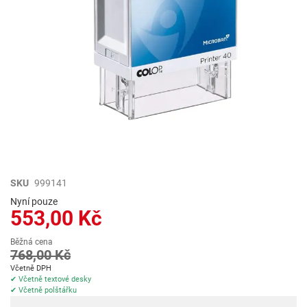
Přeskočit
SKU
999141
na
Nyní pouze
začátek
553,00 Kč
galerie
s
Běžná cena
obrázky
768,00 Kč
Včetně DPH
✔ Včetně textové desky
✔ Včetně polštářku