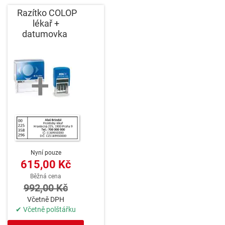
Razítko COLOP
lékař +
datumovka
Nyní pouze
615,00 Kč
Běžná cena
992,00 Kč
Včetně DPH
✔ Včetně polštářku