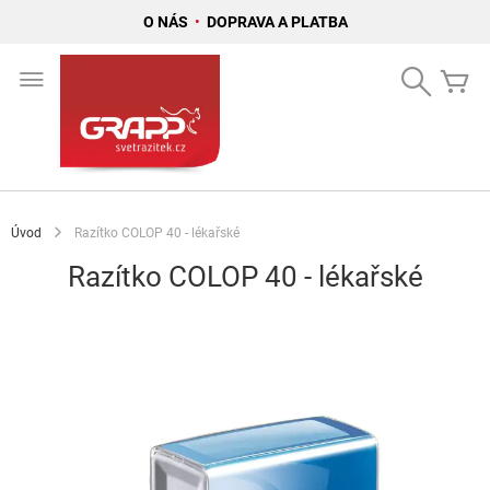
O NÁS
•
DOPRAVA A PLATBA
Přejít
na
Search
Mů
obsah
Úvod
Razítko COLOP 40 - lékařské
Razítko COLOP 40 - lékařské
Přeskočit
na
konec
galerie
s
obrázky