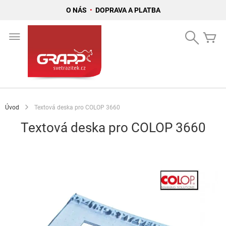
O NÁS
•
DOPRAVA A PLATBA
Přejít
na
Search
Mů
obsah
Úvod
Textová deska pro COLOP 3660
Textová deska pro COLOP 3660
Přeskočit
na
konec
galerie
s
obrázky