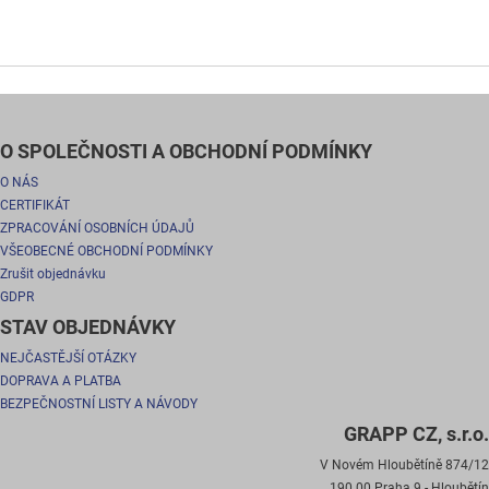
O SPOLEČNOSTI A OBCHODNÍ PODMÍNKY
O NÁS
CERTIFIKÁT
ZPRACOVÁNÍ OSOBNÍCH ÚDAJŮ
VŠEOBECNÉ OBCHODNÍ PODMÍNKY
Zrušit objednávku
GDPR
STAV OBJEDNÁVKY
NEJČASTĚJŠÍ OTÁZKY
DOPRAVA A PLATBA
BEZPEČNOSTNÍ LISTY A NÁVODY
GRAPP CZ, s.r.o.
V Novém Hloubětíně 874/12
190 00 Praha 9 - Hloubětín