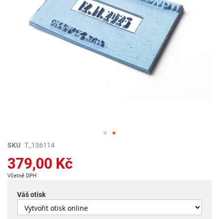
Přeskočit
SKU
T_136114
na
379,00 Kč
začátek
galerie
Včetně DPH
s
obrázky
Váš otisk