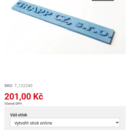
Přeskočit
SKU
T_122240
na
201,00 Kč
začátek
galerie
Včetně DPH
s
obrázky
Váš otisk