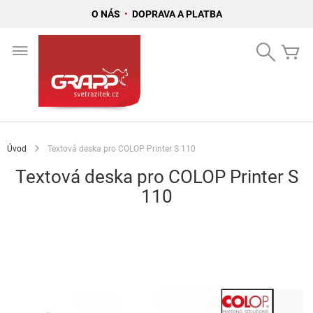
O NÁS
•
DOPRAVA A PLATBA
Přejít
na
Search
Mů
obsah
Úvod
Textová deska pro COLOP Printer S 110
Textová deska pro COLOP Printer S
110
Přeskočit
na
konec
galerie
s
obrázky