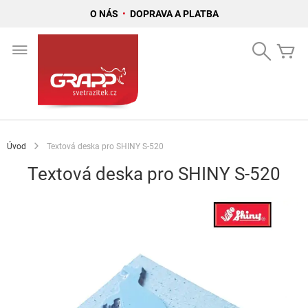
O NÁS
•
DOPRAVA A PLATBA
Přejít
na
Search
Mů
obsah
Úvod
Textová deska pro SHINY S-520
Textová deska pro SHINY S-520
Přeskočit
na
konec
galerie
s
obrázky