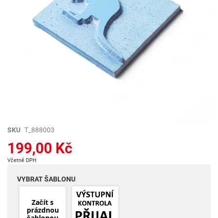
Přeskočit
SKU
T_888003
na
199,00 Kč
začátek
galerie
Včetně DPH
s
obrázky
VYBRAT ŠABLONU
Začít s
prázdnou
šablonou