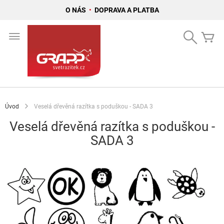
O NÁS
•
DOPRAVA A PLATBA
Přejít
na
Search
Mů
obsah
Úvod
Veselá dřevěná razítka s poduškou - SADA 3
Veselá dřevěná razítka s poduškou -
SADA 3
Přeskočit
na
konec
galerie
s
obrázky