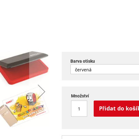
Barva otisku
Množství
Přidat do koší