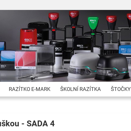
Přejít
na
obsah
RAZÍTKO E-MARK
ŠKOLNÍ RAZÍTKA
ŠTOČKY
duškou - SADA 4