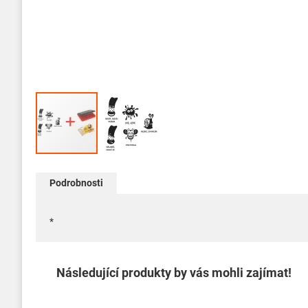
Přeskočit
na
Podrobnosti
začátek
galerie
s
*
obrázky
Následující produkty by vás mohli zajímat!