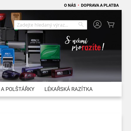
O NÁS
•
DOPRAVA A PLATBA
Můj koší
Search
Search
 A POLŠTÁŘKY
LÉKAŘSKÁ RAZÍTKA