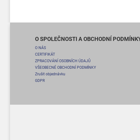
O SPOLEČNOSTI A OBCHODNÍ PODMÍNK
O NÁS
CERTIFIKÁT
ZPRACOVÁNÍ OSOBNÍCH ÚDAJŮ
VŠEOBECNÉ OBCHODNÍ PODMÍNKY
Zrušit objednávku
GDPR