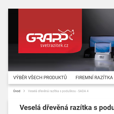
VÝBĚR VŠECH PRODUKTŮ
FIREMNÍ RAZÍTKA
Úvod
Veselá dřevěná razítka s poduškou - SADA 4
Veselá dřevěná razítka s po