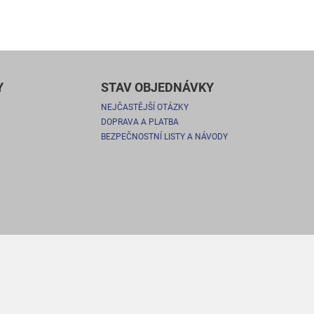
Y
STAV OBJEDNÁVKY
NEJČASTĚJŠÍ OTÁZKY
DOPRAVA A PLATBA
BEZPEČNOSTNÍ LISTY A NÁVODY