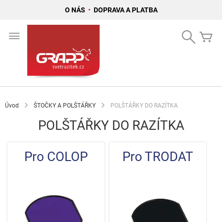
O NÁS
•
DOPRAVA A PLATBA
Přejít
na
Search
Mů
obsah
Úvod
ŠTOČKY A POLŠTÁŘKY
POLŠTÁŘKY DO RAZÍTKA
POLŠTÁŘKY DO RAZÍTKA
Pro COLOP
Pro TRODAT