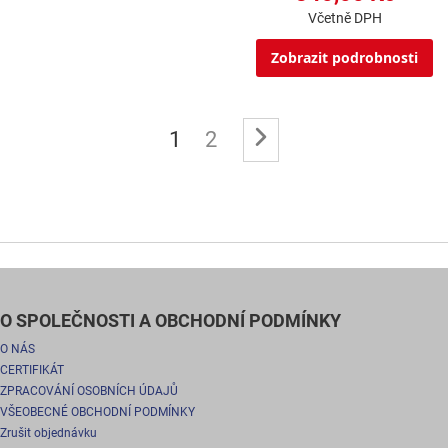
Včetně DPH
Zobrazit podrobnosti
Stránka
Právě si prohlížíte stránku
Stránka
Stránka
Následující
1
2
O SPOLEČNOSTI A OBCHODNÍ PODMÍNKY
O NÁS
CERTIFIKÁT
ZPRACOVÁNÍ OSOBNÍCH ÚDAJŮ
VŠEOBECNÉ OBCHODNÍ PODMÍNKY
Zrušit objednávku