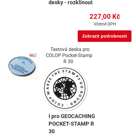
desky - rozklinout
227,00 Kč
Včetně DPH
Zobrazit podrobnosti
Textová deska pro
COLOP Pocket-Stamp
R 30
I pro GEOCACHING
POCKET-STAMP R
30