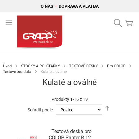
O NÁS
•
DOPRAVA A PLATBA
Přejít
na
Search
Mů
obsah
Úvod
ŠTOČKY A POLŠTÁŘKY
TEXTOVÉ DESKY
Pro COLOP
Textové bez data
Kulaté a oválné
Kulaté a oválné
Produkty
1
-
16
z
19
Nastavit
Seřadit podle
sestupně
Textová deska pro
COLOP Printer R 12