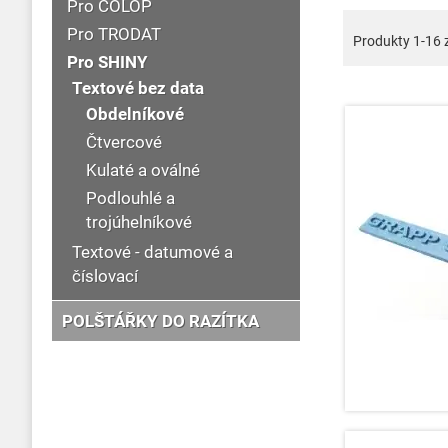
Pro COLOP
Pro TRODAT
Produkty
1
-
16
Pro SHINY
Textové bez data
Obdelníkové
Čtvercové
Kulaté a oválné
Podlouhlé a
trojúhelníkové
Textové - datumové a
číslovací
POLŠTÁŘKY DO RAZÍTKA