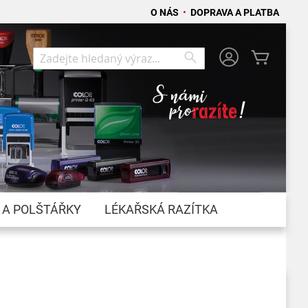
O NÁS
•
DOPRAVA A PLATBA
Můj koší
Search
Search
 A POLŠTÁŘKY
LÉKAŘSKÁ RAZÍTKA