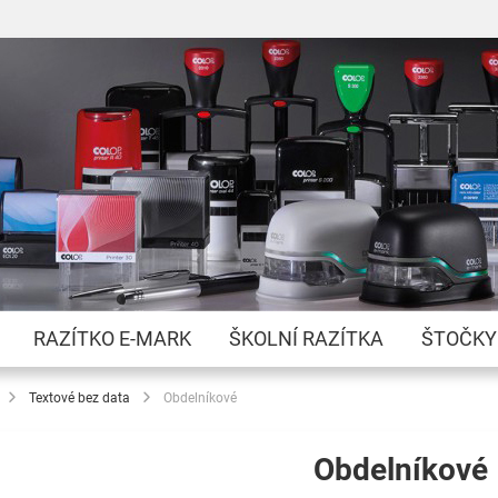
Přejít
na
obsah
RAZÍTKO E-MARK
ŠKOLNÍ RAZÍTKA
ŠTOČKY
Textové bez data
Obdelníkové
Obdelníkové