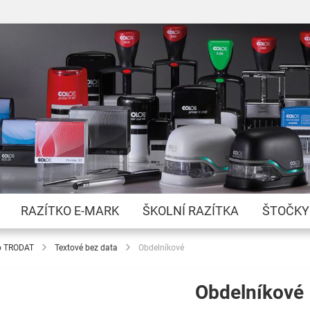
Přejít
na
obsah
RAZÍTKO E-MARK
ŠKOLNÍ RAZÍTKA
ŠTOČKY
o TRODAT
Textové bez data
Obdelníkové
Obdelníkové