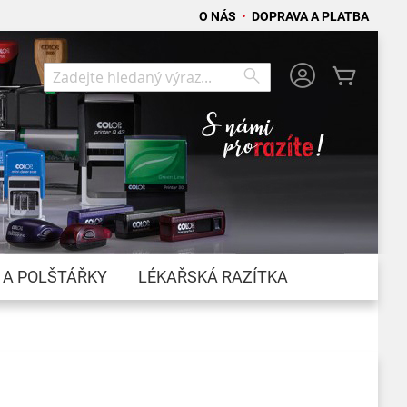
O NÁS
•
DOPRAVA A PLATBA
Můj koší
Search
Search
 A POLŠTÁŘKY
LÉKAŘSKÁ RAZÍTKA