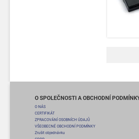
O SPOLEČNOSTI A OBCHODNÍ PODMÍNK
O NÁS
CERTIFIKÁT
ZPRACOVÁNÍ OSOBNÍCH ÚDAJŮ
VŠEOBECNÉ OBCHODNÍ PODMÍNKY
Zrušit objednávku