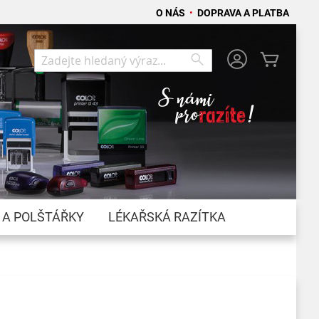
O NÁS
•
DOPRAVA A PLATBA
Můj koší
Search
Search
 A POLŠTÁŘKY
LÉKAŘSKÁ RAZÍTKA