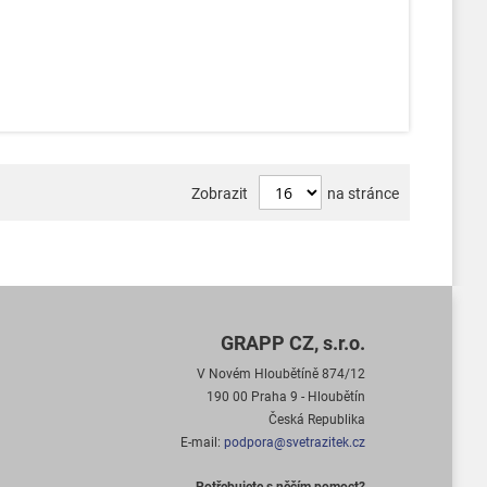
Zobrazit
na stránce
GRAPP CZ, s.r.o.
V Novém Hloubětíně 874/12
190 00 Praha 9 - Hloubětín
Česká Republika
E-mail:
podpora@svetrazitek.cz