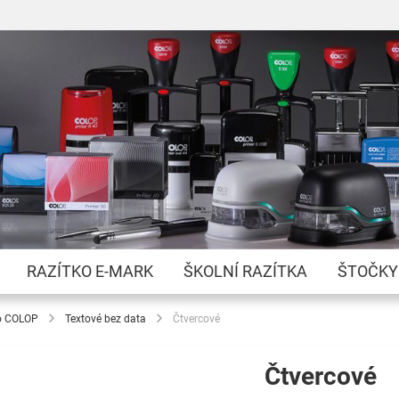
Přejít
na
obsah
RAZÍTKO E-MARK
ŠKOLNÍ RAZÍTKA
ŠTOČKY
o COLOP
Textové bez data
Čtvercové
Čtvercové