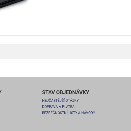
Y
STAV OBJEDNÁVKY
NEJČASTĚJŠÍ OTÁZKY
DOPRAVA A PLATBA
BEZPEČNOSTNÍ LISTY A NÁVODY