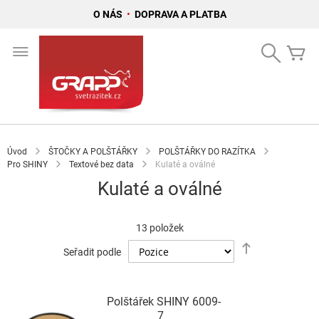
O NÁS
•
DOPRAVA A PLATBA
Přejít
na
Search
Mů
obsah
Úvod
ŠTOČKY A POLŠTÁŘKY
POLŠTÁŘKY DO RAZÍTKA
Pro SHINY
Textové bez data
Kulaté a oválné
Kulaté a oválné
13
položek
Nastavit
Seřadit podle
sestupně
Polštářek SHINY 6009-
7