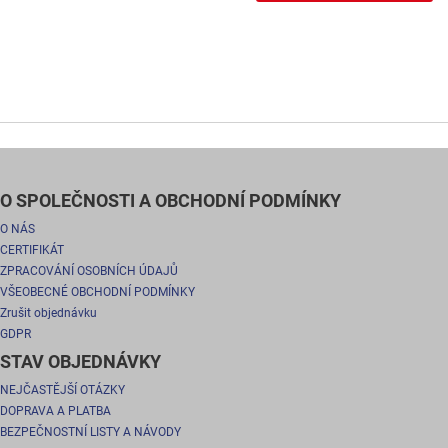
O SPOLEČNOSTI A OBCHODNÍ PODMÍNKY
O NÁS
CERTIFIKÁT
ZPRACOVÁNÍ OSOBNÍCH ÚDAJŮ
VŠEOBECNÉ OBCHODNÍ PODMÍNKY
Zrušit objednávku
GDPR
STAV OBJEDNÁVKY
NEJČASTĚJŠÍ OTÁZKY
DOPRAVA A PLATBA
BEZPEČNOSTNÍ LISTY A NÁVODY