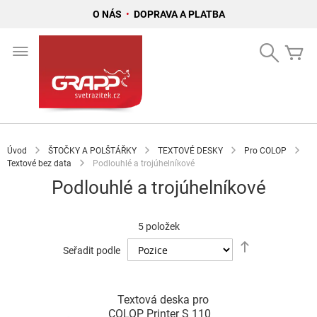
O NÁS
•
DOPRAVA A PLATBA
Přejít
na
Search
Mů
obsah
Úvod
ŠTOČKY A POLŠTÁŘKY
TEXTOVÉ DESKY
Pro COLOP
Textové bez data
Podlouhlé a trojúhelníkové
Podlouhlé a trojúhelníkové
5
položek
Nastavit
Seřadit podle
sestupně
Textová deska pro
COLOP Printer S 110