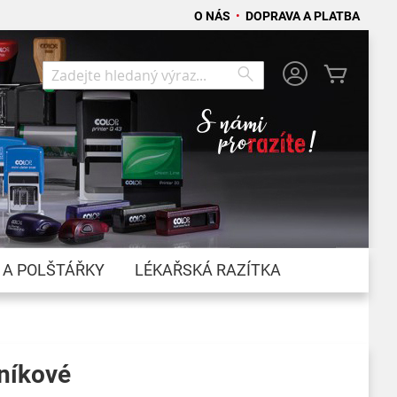
O NÁS
•
DOPRAVA A PLATBA
Můj koší
Search
Search
 A POLŠTÁŘKY
LÉKAŘSKÁ RAZÍTKA
lníkové