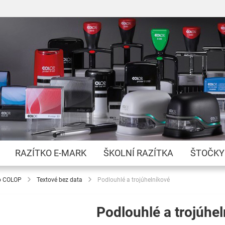
Přejít
na
obsah
RAZÍTKO E-MARK
ŠKOLNÍ RAZÍTKA
ŠTOČKY
o COLOP
Textové bez data
Podlouhlé a trojúhelníkové
Podlouhlé a trojúhe