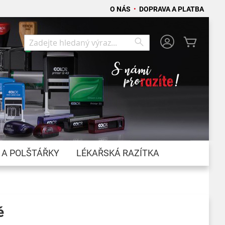
O NÁS
•
DOPRAVA A PLATBA
Můj koší
Search
Search
 A POLŠTÁŘKY
LÉKAŘSKÁ RAZÍTKA
é