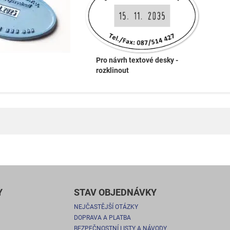
Pro návrh textové desky -
rozklinout
Y
STAV OBJEDNÁVKY
NEJČASTĚJŠÍ OTÁZKY
DOPRAVA A PLATBA
BEZPEČNOSTNÍ LISTY A NÁVODY