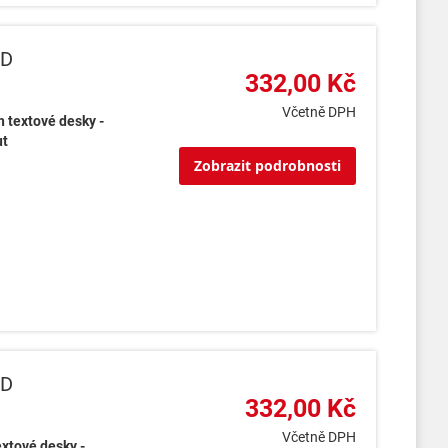
2D
332,00 Kč
Včetně DPH
h textové desky -
ut
Zobrazit podrobnosti
8D
332,00 Kč
Včetně DPH
extové desky -