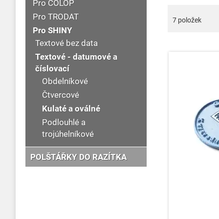
Pro COLOP
Pro TRODAT
7
položek
Pro SHINY
Textové bez data
Textové - datumové a
číslovací
Obdelníkové
Čtvercové
Kulaté a oválné
Podlouhlé a
trojúhelníkové
POLŠTÁŘKY DO RAZÍTKA