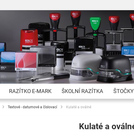
Přejít
na
obsah
RAZÍTKO E-MARK
ŠKOLNÍ RAZÍTKA
ŠTOČKY
Textové - datumové a číslovací
Kulaté a oválné
Kulaté a ováln