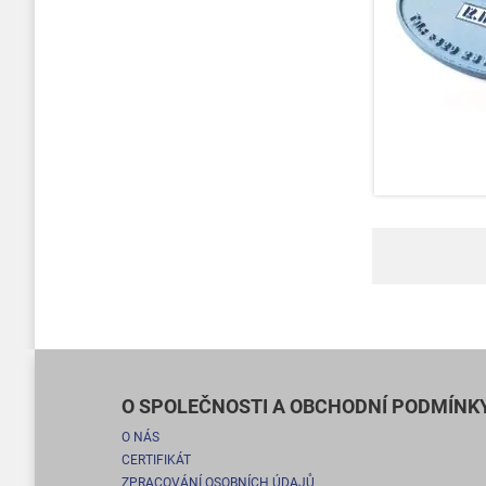
O SPOLEČNOSTI A OBCHODNÍ PODMÍNK
O NÁS
CERTIFIKÁT
ZPRACOVÁNÍ OSOBNÍCH ÚDAJŮ