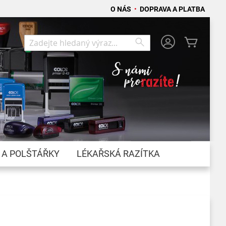
O NÁS
•
DOPRAVA A PLATBA
Můj koší
Search
Search
 A POLŠTÁŘKY
LÉKAŘSKÁ RAZÍTKA