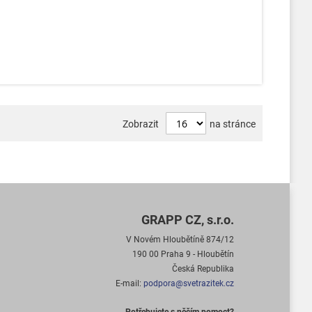
Zobrazit
na stránce
GRAPP CZ, s.r.o.
V Novém Hloubětíně 874/12
190 00 Praha 9 - Hloubětín
Česká Republika
E-mail:
podpora@svetrazitek.cz