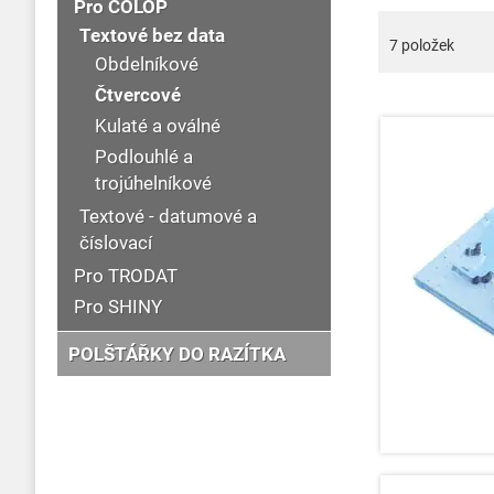
Pro COLOP
Textové bez data
7
položek
Obdelníkové
Čtvercové
Kulaté a oválné
Podlouhlé a
trojúhelníkové
Textové - datumové a
číslovací
Pro TRODAT
Pro SHINY
POLŠTÁŘKY DO RAZÍTKA