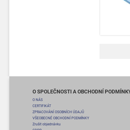
O SPOLEČNOSTI A OBCHODNÍ PODMÍNK
O NÁS
CERTIFIKÁT
ZPRACOVÁNÍ OSOBNÍCH ÚDAJŮ
VŠEOBECNÉ OBCHODNÍ PODMÍNKY
Zrušit objednávku