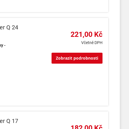
er Q 24
221,00 Kč
Včetně DPH
y -
Zobrazit podrobnosti
er Q 17
182,00 Kč