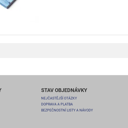
Y
STAV OBJEDNÁVKY
NEJČASTĚJŠÍ OTÁZKY
DOPRAVA A PLATBA
BEZPEČNOSTNÍ LISTY A NÁVODY