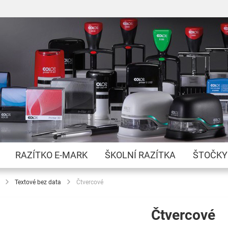
Přejít
na
obsah
RAZÍTKO E-MARK
ŠKOLNÍ RAZÍTKA
ŠTOČKY
Textové bez data
Čtvercové
Čtvercové