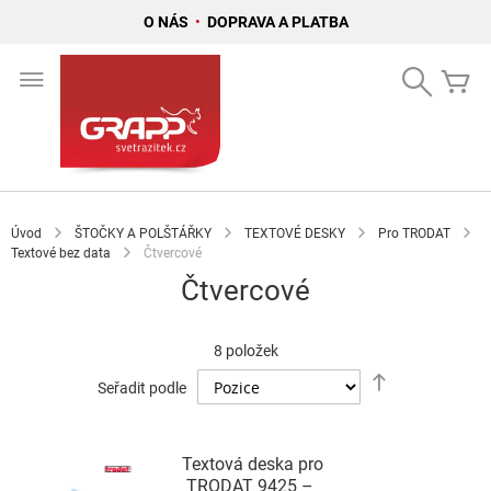
O NÁS
•
DOPRAVA A PLATBA
Přejít
na
Search
Mů
obsah
Úvod
ŠTOČKY A POLŠTÁŘKY
TEXTOVÉ DESKY
Pro TRODAT
Textové bez data
Čtvercové
Čtvercové
8
položek
Nastavit
Seřadit podle
sestupně
Textová deska pro
TRODAT 9425 –