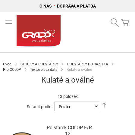
O NÁS
•
DOPRAVA A PLATBA
Přejít
na
Search
Mů
obsah
Úvod
ŠTOČKY A POLŠTÁŘKY
POLŠTÁŘKY DO RAZÍTKA
Pro COLOP
Textové bez data
Kulaté a oválné
Kulaté a oválné
13
položek
Nastavit
Seřadit podle
sestupně
Polštářek COLOP E/R
12