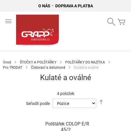
O NÁS
•
DOPRAVA A PLATBA
Přejít
na
Search
Mů
obsah
Úvod
ŠTOČKY A POLŠTÁŘKY
POLŠTÁŘKY DO RAZÍTKA
Pro TRODAT
Číslovací a datumové
Kulaté a oválné
Kulaté a oválné
4
položek
Nastavit
Seřadit podle
sestupně
Polštářek COLOP E/R
45/2