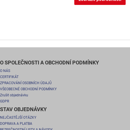
O SPOLEČNOSTI A OBCHODNÍ PODMÍNKY
O NÁS
CERTIFIKÁT
ZPRACOVÁNÍ OSOBNÍCH ÚDAJŮ
VŠEOBECNÉ OBCHODNÍ PODMÍNKY
Zrušit objednávku
GDPR
STAV OBJEDNÁVKY
NEJČASTĚJŠÍ OTÁZKY
DOPRAVA A PLATBA
BEZPEČNOSTNÍ LISTY A NÁVODY