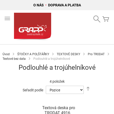
O NÁS
•
DOPRAVA A PLATBA
Přejít
na
Search
Mů
obsah
Úvod
ŠTOČKY A POLŠTÁŘKY
TEXTOVÉ DESKY
Pro TRODAT
Textové bez data
Podlouhlé a trojúhelníkové
Podlouhlé a trojúhelníkové
4
položek
Nastavit
Seřadit podle
sestupně
Textová deska pro
TRODAT 4916