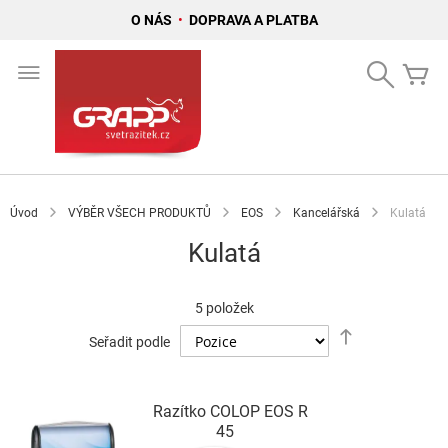
O NÁS
•
DOPRAVA A PLATBA
Přejít
na
Search
Mů
obsah
Úvod
VÝBĚR VŠECH PRODUKTŮ
EOS
Kancelářská
Kulatá
Kulatá
5
položek
Nastavit
Seřadit podle
sestupně
Razítko COLOP EOS R
45