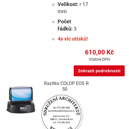
Velikost:
r 17
mm
Počet
řádků:
3
4x víc otisků!
610,00 Kč
Včetně DPH
Zobrazit podrobnosti
Razítko COLOP EOS R
50