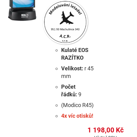
Kulaté EOS
RAZÍTKO
Velikost:
r 45
mm
Počet
řádků:
9
(Modico R45)
4x víc otisků!
1 198,00 Kč