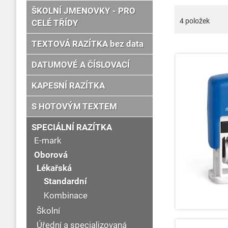
ŠKOLNÍ JMENOVKY - PRO
4
položek
CELÉ TŘÍDY
TEXTOVÁ RAZÍTKA bez data
DATUMOVÉ A ČÍSLOVACÍ
KAPESNÍ RAZÍTKA
S HOTOVÝM TEXTEM
SPECIÁLNÍ RAZÍTKA
E-mark
Oborová
Lékařská
Standardní
Kombinace
Školní
Úřední a specializovaná