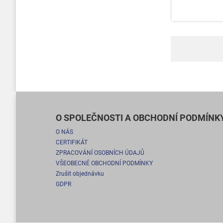
O SPOLEČNOSTI A OBCHODNÍ PODMÍNK
O NÁS
CERTIFIKÁT
ZPRACOVÁNÍ OSOBNÍCH ÚDAJŮ
VŠEOBECNÉ OBCHODNÍ PODMÍNKY
Zrušit objednávku
GDPR