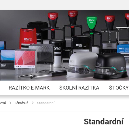
Přejít
na
obsah
RAZÍTKO E-MARK
ŠKOLNÍ RAZÍTKA
ŠTOČKY
rová
Lékařská
Standardní
Standardní