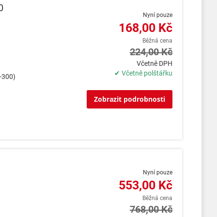
0
Nyní pouze
168,00 Kč
Běžná cena
224,00 Kč
Včetně DPH
✔ Včetně polštářku
S-300)
Zobrazit podrobnosti
Nyní pouze
553,00 Kč
Běžná cena
768,00 Kč