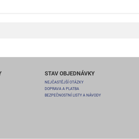
Y
STAV OBJEDNÁVKY
NEJČASTĚJŠÍ OTÁZKY
DOPRAVA A PLATBA
BEZPEČNOSTNÍ LISTY A NÁVODY