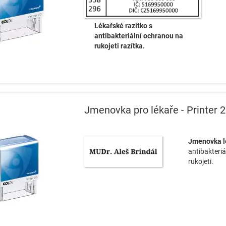
Lékařské razítko s
antibakteriální ochranou na
rukojeti razítka.
Jmenovka pro lékaře - Printer 
Jmenovka l
antibakteri
rukojeti.