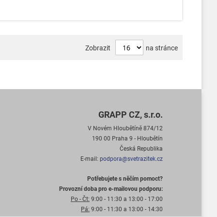
Zobrazit
na stránce
GRAPP CZ, s.r.o.
V Novém Hloubětíně 874/12
190 00 Praha 9 - Hloubětín
Česká Republika
E-mail:
podpora@svetrazitek.cz
Potřebujete s něčím pomoct?
Provozní doba pro e-mailovou podporu:
Po - Čt:
9:00 - 11:30 a 13:00 - 17:00
Pá:
9:00 - 11:30 a 13:00 - 14:30