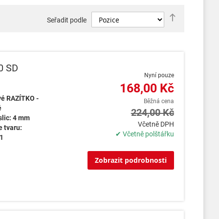
Nastavit
Seřadit podle
sestupně
0 SD
Nyní pouze
168,00 Kč
é RAZÍTKO -
Běžná cena
é
224,00 Kč
slic: 4 mm
Včetně DPH
 tvaru:
✔ Včetně polštářku
21
Zobrazit podrobnosti