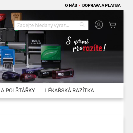
O NÁS
•
DOPRAVA A PLATBA
Můj koší
Search
Search
 A POLŠTÁŘKY
LÉKAŘSKÁ RAZÍTKA