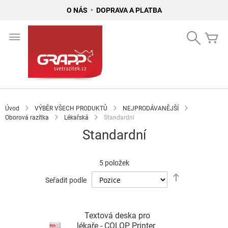
O NÁS
•
DOPRAVA A PLATBA
Přejít
na
Search
Mů
obsah
Úvod
VÝBĚR VŠECH PRODUKTŮ
NEJPRODÁVANĚJŠÍ
Oborová razítka
Lékařská
Standardní
Standardní
5
položek
Nastavit
Seřadit podle
sestupně
Textová deska pro
lékaře - COLOP Printer