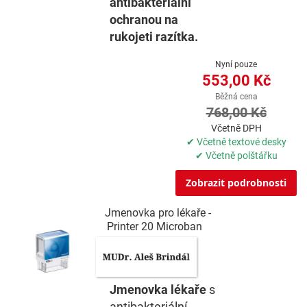
antibakteriální
ochranou na
rukojeti razítka.
Nyní pouze
553,00 Kč
Běžná cena
768,00 Kč
Včetně DPH
✔ Včetně textové desky
✔ Včetně polštářku
Zobrazit podrobnosti
Jmenovka pro lékaře -
Printer 20 Microban
Jmenovka lékaře
s
antibakteriální