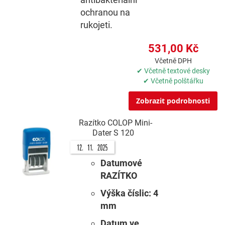
ochranou na
rukojeti.
531,00 Kč
Včetně DPH
✔ Včetně textové desky
✔ Včetně polštářku
Zobrazit podrobnosti
Razítko COLOP Mini-
Dater S 120
Datumové
RAZÍTKO
Výška číslic: 4
mm
Datum ve