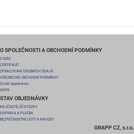
O SPOLEČNOSTI A OBCHODNÍ PODMÍNKY
O NÁS
CERTIFIKÁT
ZPRACOVÁNÍ OSOBNÍCH ÚDAJŮ
VŠEOBECNÉ OBCHODNÍ PODMÍNKY
Zrušit objednávku
GDPR
STAV OBJEDNÁVKY
NEJČASTĚJŠÍ OTÁZKY
DOPRAVA A PLATBA
BEZPEČNOSTNÍ LISTY A NÁVODY
GRAPP CZ, s.r.o.