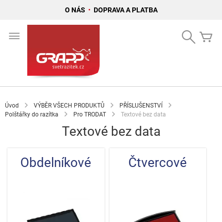
O NÁS
•
DOPRAVA A PLATBA
Přejít
na
Search
Mů
obsah
Úvod
VÝBĚR VŠECH PRODUKTŮ
PŘÍSLUŠENSTVÍ
Polštářky do razítka
Pro TRODAT
Textové bez data
Textové bez data
Obdelníkové
Čtvercové