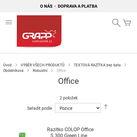
O NÁS
•
DOPRAVA A PLATBA
Přejít
na
Search
Mů
obsah
Úvod
VÝBĚR VŠECH PRODUKTŮ
TEXTOVÁ RAZÍTKA bez data
Obdelníková
Robustní
Office
Office
2
položek
Nastavit
Seřadit podle
sestupně
Razítko COLOP Office
S 300 Green Line