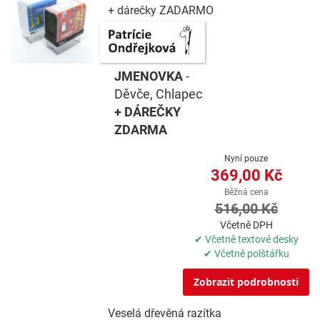
+ dárečky ZADARMO
JMENOVKA
-
Děvče, Chlapec
+ DÁREČKY
ZDARMA
Nyní pouze
369,00 Kč
Běžná cena
516,00 Kč
Včetně DPH
✔ Včetně textové desky
✔ Včetně polštářku
Zobrazit podrobnosti
Veselá dřevěná razítka