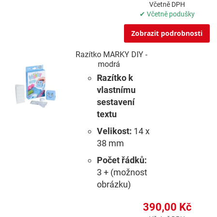
Včetně DPH
✔ Včetně podušky
Zobrazit podrobnosti
Razítko MARKY DIY -
modrá
Razítko k
vlastnímu
sestavení
textu
Velikost:
14 x
38 mm
Počet řádků:
3 + (možnost
obrázku)
390,00 Kč