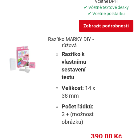
Včetně DPH
✔ Včetně textové desky
✔ Včetně polštářku
Zobrazit podrobnosti
Razítko MARKY DIY -
růžová
Razítko k
vlastnímu
sestavení
textu
Velikost:
14 x
38 mm
Počet řádků:
3 + (možnost
obrázku)
390,00 Kč