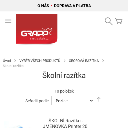
O NÁS
•
DOPRAVA A PLATBA
Přejít
na
Search
Mů
obsah
Úvod
VÝBĚR VŠECH PRODUKTŮ
OBOROVÁ RAZÍTKA
Školní razítka
Školní razítka
10
položek
Nastavit
Seřadit podle
sestupně
ŠKOLNÍ Razítko -
JMENOVKA Printer 20