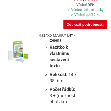
Včetně DPH
✔ Včetně textové desky
✔ Včetně polštářku
Zobrazit podrobnosti
Razítko MARKY DIY -
zelená
Razítko k
vlastnímu
sestavení
textu
Velikost:
14 x
38 mm
Počet řádků:
3 + (možnost
obrázku)