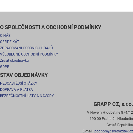
O SPOLEČNOSTI A OBCHODNÍ PODMÍNKY
O NÁS
CERTIFIKÁT
ZPRACOVÁNÍ OSOBNÍCH ÚDAJŮ
VŠEOBECNÉ OBCHODNÍ PODMÍNKY
Zrušit objednávku
GDPR
STAV OBJEDNÁVKY
NEJČASTĚJŠÍ OTÁZKY
DOPRAVA A PLATBA
BEZPEČNOSTNÍ LISTY A NÁVODY
GRAPP CZ, s.r.o.
V Novém Hloubětíně 874/12
190 00 Praha 9 - Hloubětín
Česká Republika
E-mail:
podpora@svetrazitek.cz