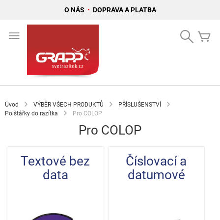
O NÁS
•
DOPRAVA A PLATBA
Přejít
na
Search
Mů
obsah
Úvod
VÝBĚR VŠECH PRODUKTŮ
PŘÍSLUŠENSTVÍ
Polštářky do razítka
Pro COLOP
Pro COLOP
Textové bez
Číslovací a
data
datumové