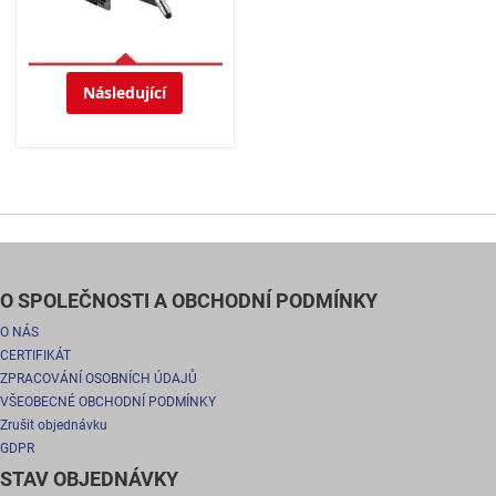
Následující
O SPOLEČNOSTI A OBCHODNÍ PODMÍNKY
O NÁS
CERTIFIKÁT
ZPRACOVÁNÍ OSOBNÍCH ÚDAJŮ
VŠEOBECNÉ OBCHODNÍ PODMÍNKY
Zrušit objednávku
GDPR
STAV OBJEDNÁVKY