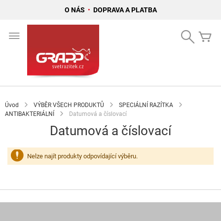
O NÁS
•
DOPRAVA A PLATBA
Přejít
na
Search
Mů
obsah
Úvod
VÝBĚR VŠECH PRODUKTŮ
SPECIÁLNÍ RAZÍTKA
ANTIBAKTERIÁLNÍ
Datumová a číslovací
Datumová a číslovací
Nelze najít produkty odpovídající výběru.