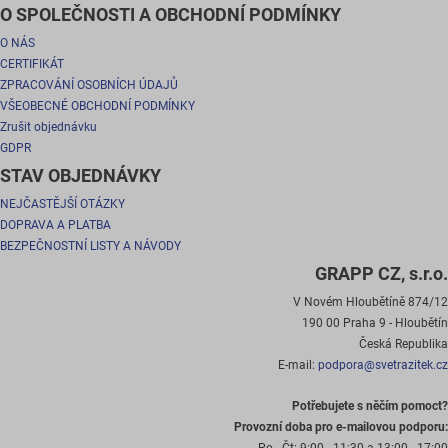
O SPOLEČNOSTI A OBCHODNÍ PODMÍNKY
O NÁS
CERTIFIKÁT
ZPRACOVÁNÍ OSOBNÍCH ÚDAJŮ
VŠEOBECNÉ OBCHODNÍ PODMÍNKY
Zrušit objednávku
GDPR
STAV OBJEDNÁVKY
NEJČASTĚJŠÍ OTÁZKY
DOPRAVA A PLATBA
BEZPEČNOSTNÍ LISTY A NÁVODY
GRAPP CZ, s.r.o.
V Novém Hloubětíně 874/12
190 00 Praha 9 - Hloubětín
Česká Republika
E-mail:
podpora@svetrazitek.cz
Potřebujete s něčím pomoct?
Provozní doba pro e-mailovou podporu: