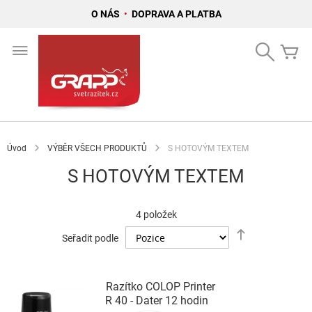
O NÁS
•
DOPRAVA A PLATBA
Přejít
na
Search
Mů
obsah
Úvod
VÝBĚR VŠECH PRODUKTŮ
S HOTOVÝM TEXTEM
S HOTOVÝM TEXTEM
4
položek
Nastavit
Seřadit podle
sestupně
Razítko COLOP Printer
R 40 - Dater 12 hodin