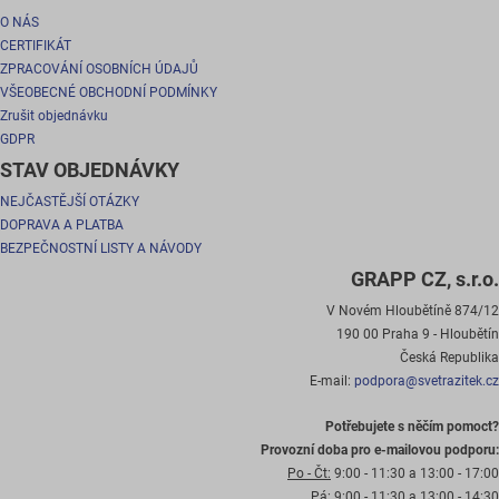
O NÁS
CERTIFIKÁT
ZPRACOVÁNÍ OSOBNÍCH ÚDAJŮ
VŠEOBECNÉ OBCHODNÍ PODMÍNKY
Zrušit objednávku
GDPR
STAV OBJEDNÁVKY
NEJČASTĚJŠÍ OTÁZKY
DOPRAVA A PLATBA
BEZPEČNOSTNÍ LISTY A NÁVODY
GRAPP CZ, s.r.o.
V Novém Hloubětíně 874/12
190 00 Praha 9 - Hloubětín
Česká Republika
E-mail:
podpora@svetrazitek.cz
Potřebujete s něčím pomoct?
Provozní doba pro e-mailovou podporu:
Po - Čt:
9:00 - 11:30 a 13:00 - 17:00
Pá:
9:00 - 11:30 a 13:00 - 14:30