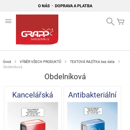
O NÁS
•
DOPRAVA A PLATBA
Přejít
na
Search
Mů
obsah
Úvod
VÝBĚR VŠECH PRODUKTŮ
TEXTOVÁ RAZÍTKA bez data
Obdelníková
Obdelníková
Kancelářská
Antibakteriální