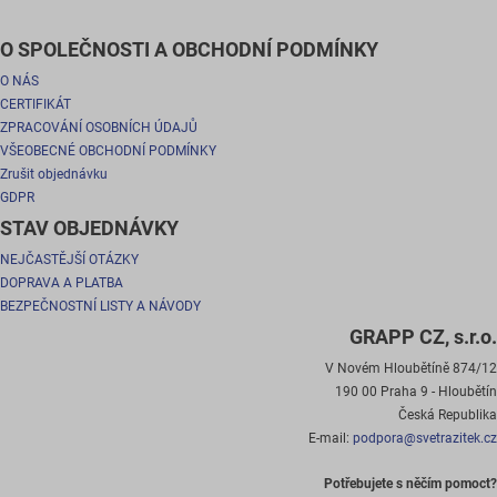
O SPOLEČNOSTI A OBCHODNÍ PODMÍNKY
O NÁS
CERTIFIKÁT
ZPRACOVÁNÍ OSOBNÍCH ÚDAJŮ
VŠEOBECNÉ OBCHODNÍ PODMÍNKY
Zrušit objednávku
GDPR
STAV OBJEDNÁVKY
NEJČASTĚJŠÍ OTÁZKY
DOPRAVA A PLATBA
BEZPEČNOSTNÍ LISTY A NÁVODY
GRAPP CZ, s.r.o.
V Novém Hloubětíně 874/12
190 00 Praha 9 - Hloubětín
Česká Republika
E-mail:
podpora@svetrazitek.cz
Potřebujete s něčím pomoct?