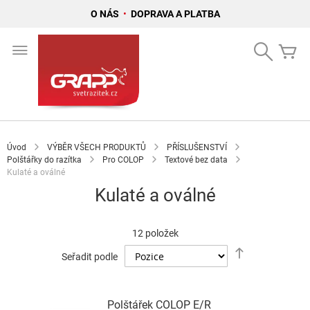
O NÁS
•
DOPRAVA A PLATBA
Přejít
na
Search
Mů
obsah
Úvod
VÝBĚR VŠECH PRODUKTŮ
PŘÍSLUŠENSTVÍ
Polštářky do razítka
Pro COLOP
Textové bez data
Kulaté a oválné
Kulaté a oválné
12
položek
Nastavit
Seřadit podle
sestupně
Polštářek COLOP E/R