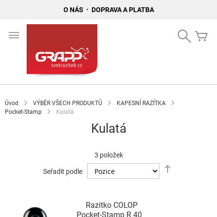
O NÁS
•
DOPRAVA A PLATBA
Přejít
na
Search
Mů
obsah
Úvod
VÝBĚR VŠECH PRODUKTŮ
KAPESNÍ RAZÍTKA
Pocket-Stamp
Kulatá
Kulatá
3
položek
Nastavit
Seřadit podle
sestupně
Razítko COLOP
Pocket-Stamp R 40