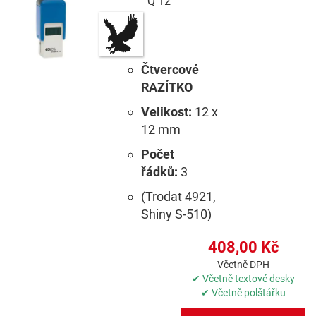
Q 12
Čtvercové
RAZÍTKO
Velikost:
12 x
12 mm
Počet
řádků:
3
(Trodat 4921,
Shiny S-510)
408,00 Kč
Včetně DPH
✔ Včetně textové desky
✔ Včetně polštářku