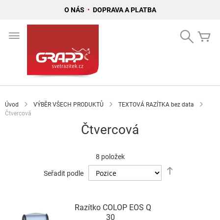
O NÁS
•
DOPRAVA A PLATBA
Přejít
na
Search
Mů
obsah
Úvod
VÝBĚR VŠECH PRODUKTŮ
TEXTOVÁ RAZÍTKA bez data
Čtvercová
Čtvercová
8
položek
Nastavit
Seřadit podle
sestupně
Razítko COLOP EOS Q
30