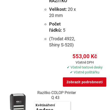
RAZÍTKO
Velikost:
20 x
20 mm
Počet
řádků:
5
(Trodat 4922,
Shiny S-520)
553,00 Kč
Včetně DPH
✔ Včetně textové desky
✔ Včetně polštářku
Zobrazit podrobnosti
Razítko COLOP Printer
Q 43