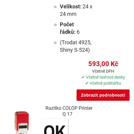
Velikost:
24 x
24 mm
Počet
řádků:
6
(Trodat 4925,
Shiny S-524)
593,00 Kč
Včetně DPH
✔ Včetně textové desky
✔ Včetně polštářku
Zobrazit podrobnosti
Razítko COLOP Printer
Q 17