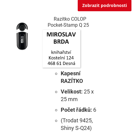
Zobrazit podrobnosti
Razítko COLOP
Pocket-Stamp Q 25
Kapesní
RAZÍTKO
Velikost:
25 x
25 mm
Počet řádků:
6
(Trodat 9425,
Shiny S-Q24)