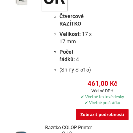
Čtvercové
RAZÍTKO
Velikost:
17 x
17 mm
Počet
řádků:
4
(Shiny S-515)
461,00 Kč
Včetně DPH
✔ Včetně textové desky
✔ Včetně polštářku
Zobrazit podrobnosti
Razítko COLOP Printer