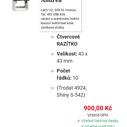
Čtvercové
RAZÍTKO
Velikost:
43 x
43 mm
Počet
řádků:
10
(Trodat 4924,
Shiny S-542)
900,00 Kč
Včetně DPH
✔ Včetně textové desky
✔ Včetně polštářku