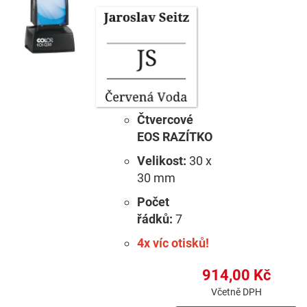
Čtvercové
EOS RAZÍTKO
Velikost:
30 x
30 mm
Počet
řádků:
7
4x víc otisků!
914,00 Kč
Včetně DPH