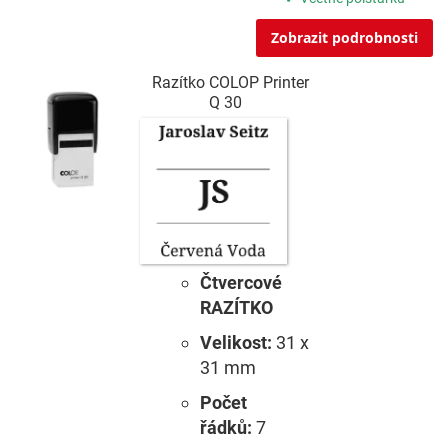
Zobrazit podrobnosti
Razítko COLOP Printer
Q 30
Čtvercové
RAZÍTKO
Velikost:
31 x
31 mm
Počet
řádků:
7