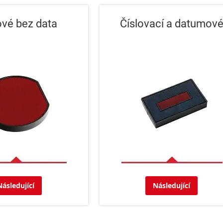
ové bez data
Číslovací a datumov
Následující
Následující