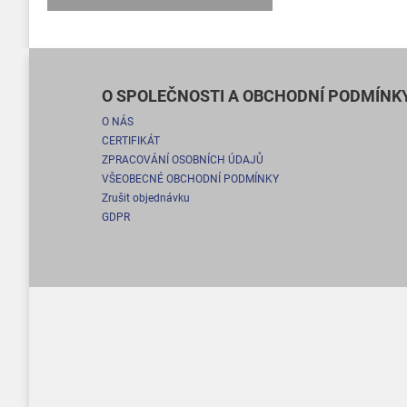
O SPOLEČNOSTI A OBCHODNÍ PODMÍNK
O NÁS
CERTIFIKÁT
ZPRACOVÁNÍ OSOBNÍCH ÚDAJŮ
VŠEOBECNÉ OBCHODNÍ PODMÍNKY
Zrušit objednávku
GDPR