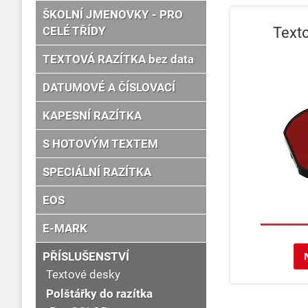
ŠKOLNÍ JMENOVKY - PRO
Text
CELÉ TŘÍDY
TEXTOVÁ RAZÍTKA bez data
DATUMOVÉ A ČÍSLOVACÍ
KAPESNÍ RAZÍTKA
S HOTOVÝM TEXTEM
SPECIÁLNÍ RAZÍTKA
EOS
E-MARK
PŘÍSLUŠENSTVÍ
Textové desky
Polštářky do razítka