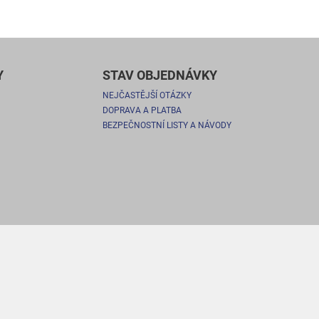
Y
STAV OBJEDNÁVKY
NEJČASTĚJŠÍ OTÁZKY
DOPRAVA A PLATBA
BEZPEČNOSTNÍ LISTY A NÁVODY