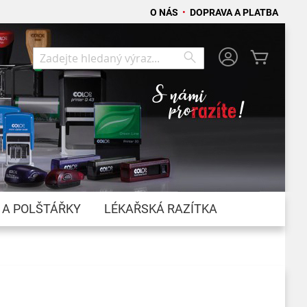
O NÁS
•
DOPRAVA A PLATBA
Můj koší
Search
Search
 A POLŠTÁŘKY
LÉKAŘSKÁ RAZÍTKA