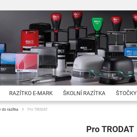
Přejít
na
obsah
RAZÍTKO E-MARK
ŠKOLNÍ RAZÍTKA
ŠTOČKY
y do razítka
Pro TRODAT
Pro TRODAT