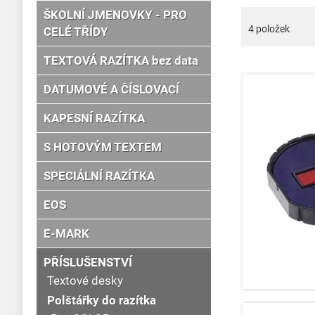
ŠKOLNÍ JMENOVKY - PRO
4
položek
CELÉ TŘÍDY
TEXTOVÁ RAZÍTKA bez data
DATUMOVÉ A ČÍSLOVACÍ
KAPESNÍ RAZÍTKA
S HOTOVÝM TEXTEM
SPECIÁLNÍ RAZÍTKA
EOS
E-MARK
PŘÍSLUŠENSTVÍ
Textové desky
Polštářky do razítka