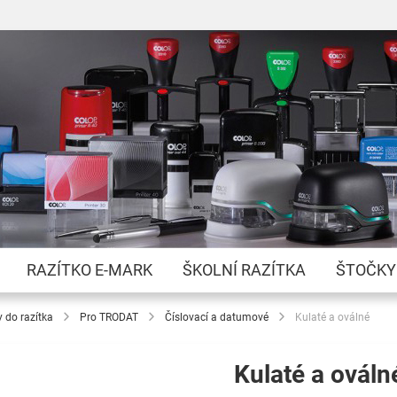
Přejít
na
obsah
RAZÍTKO E-MARK
ŠKOLNÍ RAZÍTKA
ŠTOČKY
y do razítka
Pro TRODAT
Číslovací a datumové
Kulaté a oválné
Kulaté a ováln