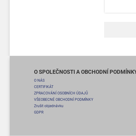
O SPOLEČNOSTI A OBCHODNÍ PODMÍNK
O NÁS
CERTIFIKÁT
ZPRACOVÁNÍ OSOBNÍCH ÚDAJŮ
VŠEOBECNÉ OBCHODNÍ PODMÍNKY
Zrušit objednávku
GDPR