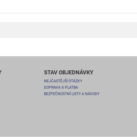
Y
STAV OBJEDNÁVKY
NEJČASTĚJŠÍ OTÁZKY
DOPRAVA A PLATBA
BEZPEČNOSTNÍ LISTY A NÁVODY