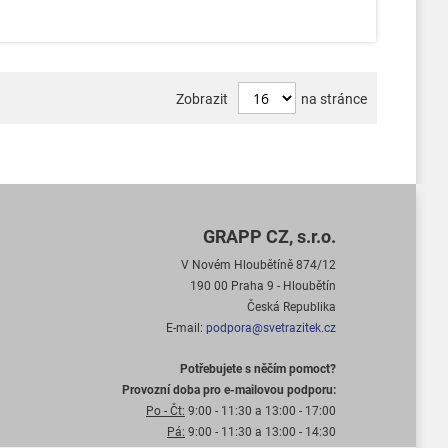
Zobrazit
na stránce
GRAPP CZ, s.r.o.
V Novém Hloubětíně 874/12
190 00 Praha 9 - Hloubětín
Česká Republika
E-mail:
podpora@svetrazitek.cz
Potřebujete s něčím pomoct?
Provozní doba pro e-mailovou podporu:
Po - Čt:
9:00 - 11:30 a 13:00 - 17:00
Pá:
9:00 - 11:30 a 13:00 - 14:30