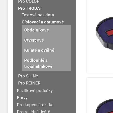
Pro COLOP
Pro TRODAT
Textové bez data
Číslovací a datumové
Obdelníkové
Čtvercové
Kulaté a oválné
Podlouhlé a
trojúhelníkové
Pro SHINY
Pro REINER
Razítkové podušky
Barvy
Pro kapesní razítka
Pro reliéfní kleště