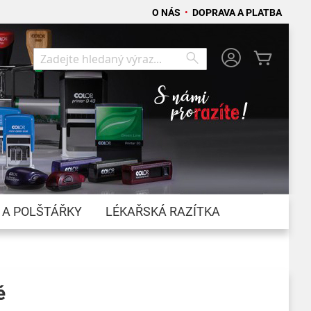
O NÁS
•
DOPRAVA A PLATBA
Můj koší
Search
Search
 A POLŠTÁŘKY
LÉKAŘSKÁ RAZÍTKA
é