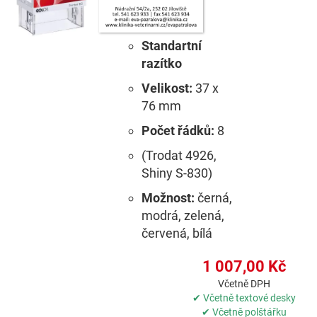
Standartní
razítko
Velikost:
37 x
76 mm
Počet řádků:
8
(Trodat 4926,
Shiny S-830)
Možnost:
černá,
modrá, zelená,
červená, bílá
1 007,00 Kč
Včetně DPH
✔ Včetně textové desky
✔ Včetně polštářku