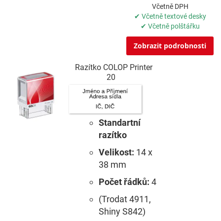
Včetně DPH
✔ Včetně textové desky
✔ Včetně polštářku
Zobrazit podrobnosti
Razítko COLOP Printer
20
Standartní
razítko
Velikost:
14 x
38 mm
Počet řádků:
4
(Trodat 4911,
Shiny S842)