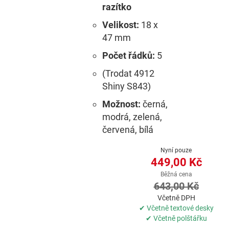
razítko
Velikost:
18 x
47 mm
Počet řádků:
5
(Trodat 4912
Shiny S843)
Možnost:
černá,
modrá, zelená,
červená, bílá
Nyní pouze
449,00 Kč
Běžná cena
643,00 Kč
Včetně DPH
✔ Včetně textové desky
✔ Včetně polštářku