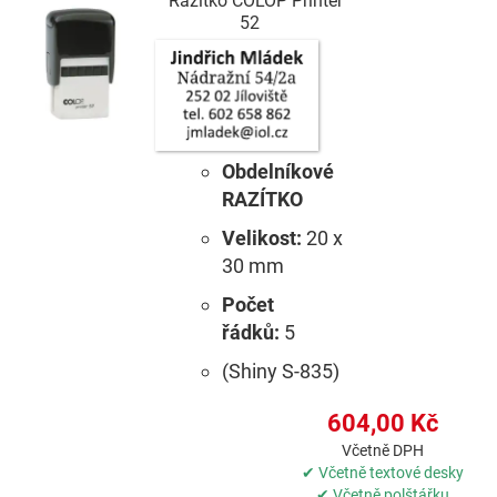
Razítko COLOP Printer
52
Obdelníkové
RAZÍTKO
Velikost:
20 x
30 mm
Počet
řádků:
5
(Shiny S-835)
604,00 Kč
Včetně DPH
✔ Včetně textové desky
✔ Včetně polštářku