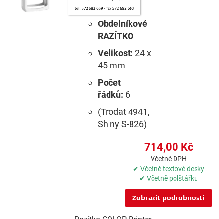
Obdelníkové
RAZÍTKO
Velikost:
24 x
45 mm
Počet
řádků:
6
(Trodat 4941,
Shiny S-826)
714,00 Kč
Včetně DPH
✔ Včetně textové desky
✔ Včetně polštářku
Zobrazit podrobnosti