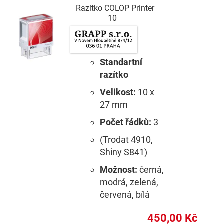
Razítko COLOP Printer
10
Standartní
razítko
Velikost:
10 x
27 mm
Počet řádků:
3
(Trodat 4910,
Shiny S841)
Možnost:
černá,
modrá, zelená,
červená, bílá
450,00 Kč