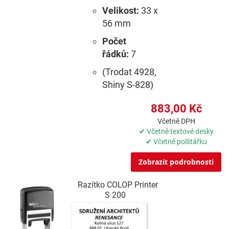
Velikost:
33 x
56 mm
Počet
řádků:
7
(Trodat 4928,
Shiny S-828)
883,00 Kč
Včetně DPH
✔ Včetně textové desky
✔ Včetně polštářku
Zobrazit podrobnosti
Razítko COLOP Printer
S 200