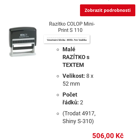
Zobrazit podrobnosti
Razítko COLOP Mini-
Print S 110
Malé
RAZÍTKO s
TEXTEM
Velikost:
8 x
52 mm
Počet
řádků:
2
(Trodat 4917,
Shiny S-310)
506,00 Kč