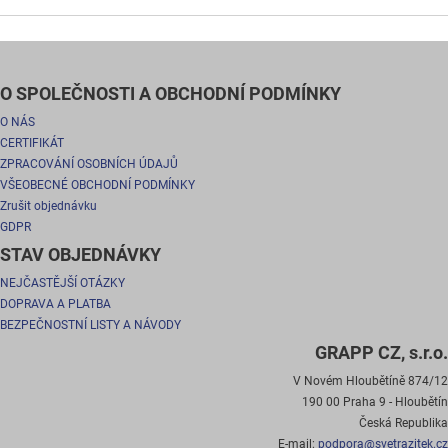
O SPOLEČNOSTI A OBCHODNÍ PODMÍNKY
O NÁS
CERTIFIKÁT
ZPRACOVÁNÍ OSOBNÍCH ÚDAJŮ
VŠEOBECNÉ OBCHODNÍ PODMÍNKY
Zrušit objednávku
GDPR
STAV OBJEDNÁVKY
NEJČASTĚJŠÍ OTÁZKY
DOPRAVA A PLATBA
BEZPEČNOSTNÍ LISTY A NÁVODY
GRAPP CZ, s.r.o.
V Novém Hloubětíně 874/12
190 00 Praha 9 - Hloubětín
Česká Republika
E-mail:
podpora@svetrazitek.cz