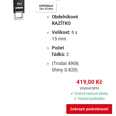
Obdelníkové
RAZÍTKO
Velikost:
6 x
15 mm
Počet
řádků:
2
(Trodat 4908,
Shiny S-820)
419,00 Kč
Včetně DPH
✔ Včetně textové desky
✔ Včetně polštářku
Zobrazit podrobnosti