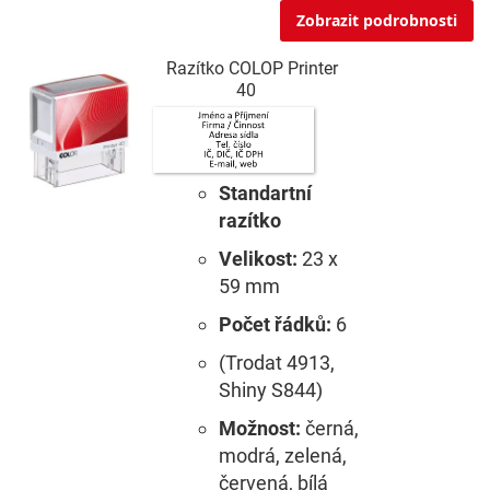
Zobrazit podrobnosti
Razítko COLOP Printer
40
Standartní
razítko
Velikost:
23 x
59 mm
Počet řádků:
6
(Trodat 4913,
Shiny S844)
Možnost:
černá,
modrá, zelená,
červená, bílá