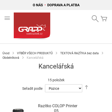
O NÁS
•
DOPRAVA A PLATBA
Přejít
na
Search
Mů
obsah
Úvod
VÝBĚR VŠECH PRODUKTŮ
TEXTOVÁ RAZÍTKA bez data
Obdelníková
Kancelářská
Kancelářská
15
položek
Nastavit
Seřadit podle
sestupně
Razítko COLOP Printer
05