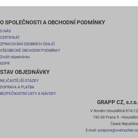
O SPOLEČNOSTI A OBCHODNÍ PODMÍNKY
O NÁS
CERTIFIKÁT
ZPRACOVÁNÍ OSOBNÍCH ÚDAJŮ
VŠEOBECNÉ OBCHODNÍ PODMÍNKY
Zrušit objednávku
GDPR
STAV OBJEDNÁVKY
NEJČASTĚJŠÍ OTÁZKY
DOPRAVA A PLATBA
BEZPEČNOSTNÍ LISTY A NÁVODY
GRAPP CZ, s.r.o.
V Novém Hloubětíně 874/12
190 00 Praha 9 - Hloubětín
Česká Republika
E-mail:
podpora@svetrazitek.cz