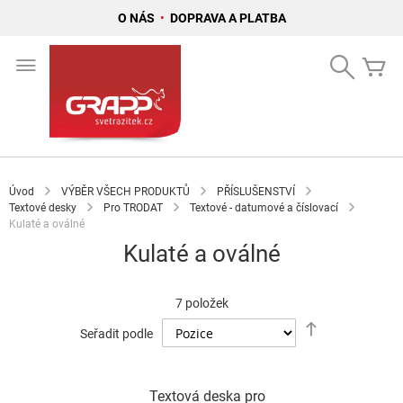
O NÁS
•
DOPRAVA A PLATBA
Přejít
na
Search
Mů
obsah
Úvod
VÝBĚR VŠECH PRODUKTŮ
PŘÍSLUŠENSTVÍ
Textové desky
Pro TRODAT
Textové - datumové a číslovací
Kulaté a oválné
Kulaté a oválné
7
položek
Nastavit
Seřadit podle
sestupně
Textová deska pro