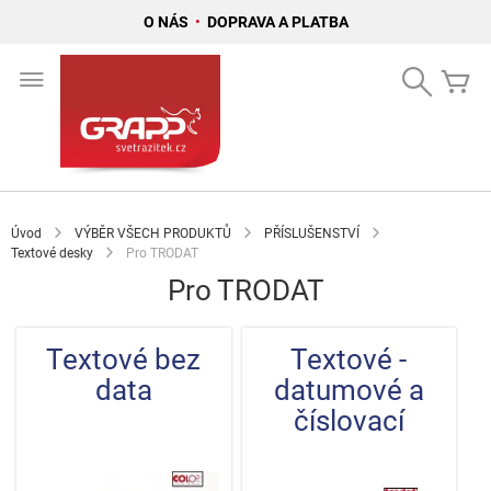
O NÁS
•
DOPRAVA A PLATBA
Přejít
na
Search
Mů
obsah
Úvod
VÝBĚR VŠECH PRODUKTŮ
PŘÍSLUŠENSTVÍ
Textové desky
Pro TRODAT
Pro TRODAT
Textové bez
Textové -
data
datumové a
číslovací