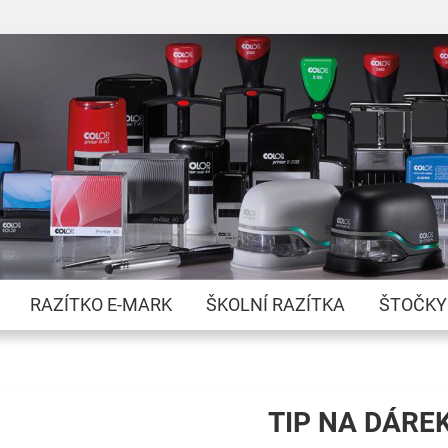
Přejít
na
obsah
RAZÍTKO E-MARK
ŠKOLNÍ RAZÍTKA
ŠTOČKY
TIP NA DÁRE