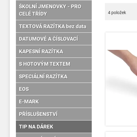
ŠKOLNÍ JMENOVKY - PRO
4
položek
CELÉ TŘÍDY
TEXTOVÁ RAZÍTKA bez data
DATUMOVÉ A ČÍSLOVACÍ
KAPESNÍ RAZÍTKA
S HOTOVÝM TEXTEM
SPECIÁLNÍ RAZÍTKA
EOS
E-MARK
PŘÍSLUŠENSTVÍ
TIP NA DÁREK