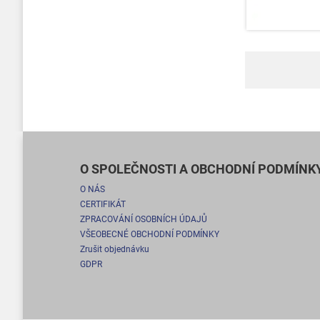
O SPOLEČNOSTI A OBCHODNÍ PODMÍNK
O NÁS
CERTIFIKÁT
ZPRACOVÁNÍ OSOBNÍCH ÚDAJŮ
VŠEOBECNÉ OBCHODNÍ PODMÍNKY
Zrušit objednávku
GDPR