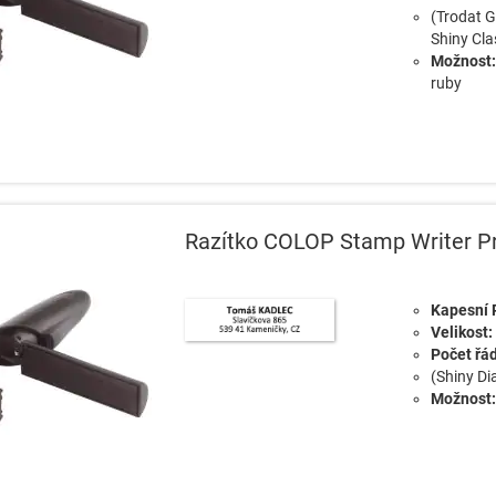
(Trodat G
Shiny Cla
Možnost:
ruby
Razítko COLOP Stamp Writer P
Kapesní 
Velikost:
Počet řá
(Shiny Di
Možnost