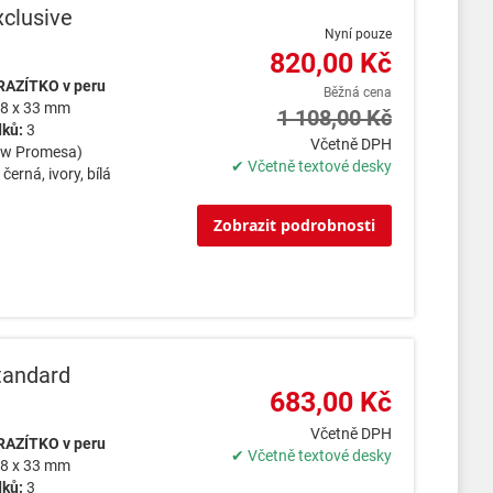
clusive
Nyní pouze
820,00 Kč
RAZÍTKO v peru
Běžná cena
8 x 33 mm
1 108,00 Kč
dků:
3
Včetně DPH
ew Promesa)
✔ Včetně textové desky
:
černá, ivory, bílá
Zobrazit podrobnosti
tandard
683,00 Kč
Včetně DPH
RAZÍTKO v peru
✔ Včetně textové desky
8 x 33 mm
dků:
3