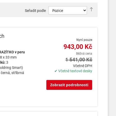
Nastavit
Seřadit podle
sestupně
ch
Nyní pouze
943,00 Kč
RAZÍTKO v peru
Běžná cena
8 x 33 mm
1 541,00 Kč
dků:
3
Včetně DPH
oldring Smart)
✔ Včetně textové desky
:
černá, stříbrná
Zobrazit podrobnosti