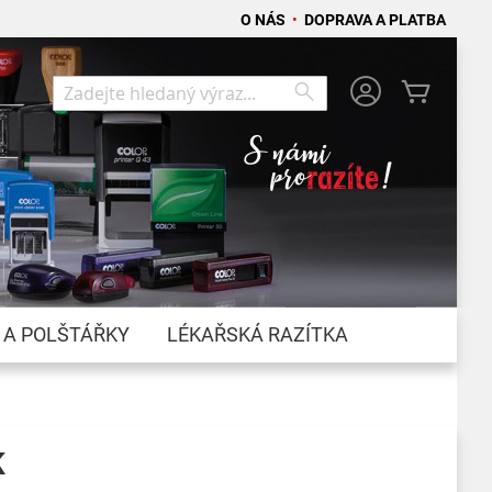
O NÁS
•
DOPRAVA A PLATBA
Můj koší
Search
Search
 A POLŠTÁŘKY
LÉKAŘSKÁ RAZÍTKA
K