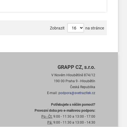
Zobrazit
na stránce
GRAPP CZ, s.r.o.
V Novém Hloubětíně 874/12
190 00 Praha 9 - Hloubětín
Česká Republika
E-mail:
podpora@svetrazitek.cz
Potřebujete s něčím pomoct?
Provozní doba pro e-mailovou podporu:
Po - Čt:
9:00 - 11:30 a 13:00 - 17:00
Pá:
9:00 - 11:30 a 13:00 - 14:30