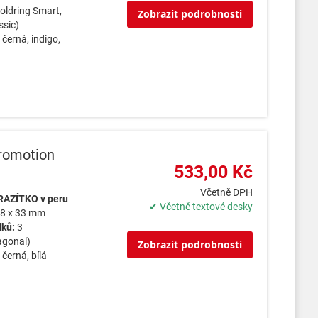
oldring Smart,
Zobrazit podrobnosti
ssic)
černá, indigo,
romotion
533,00 Kč
Včetně DPH
RAZÍTKO v peru
✔ Včetně textové desky
8 x 33 mm
dků:
3
agonal)
Zobrazit podrobnosti
:
černá, bílá